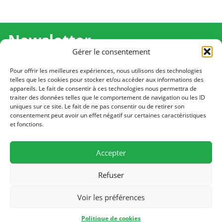
Newsletter
Gérer le consentement
Recevez l'actualité de Ma Chance Moi Aussi pour en
savoir plus sur nos temps forts et nos résultats.
Pour offrir les meilleures expériences, nous utilisons des technologies
telles que les cookies pour stocker et/ou accéder aux informations des
appareils. Le fait de consentir à ces technologies nous permettra de
Cliquez pour vous inscrire
traiter des données telles que le comportement de navigation ou les ID
uniques sur ce site. Le fait de ne pas consentir ou de retirer son
consentement peut avoir un effet négatif sur certaines caractéristiques
et fonctions.
CONTACT
Notre équipe est à votre écoute
Accepter
Écrivez-nous
Refuser
PLAN DU SITE
Voir les préférences
© 2026 Ma Chance Moi Aussi
Politique de cookies