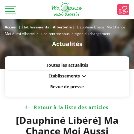
Accueil
|
Établissements
|
Albertville
|
[Dauphiné Libéré] Ma Chance
Moi Aussi Albertville : une rentrée sous le signe du changement
Actualités
Toutes les actualités
Établissements
Revue de presse
Retour à la liste des articles
[Dauphiné Libéré] Ma
Chance Moi Aussi