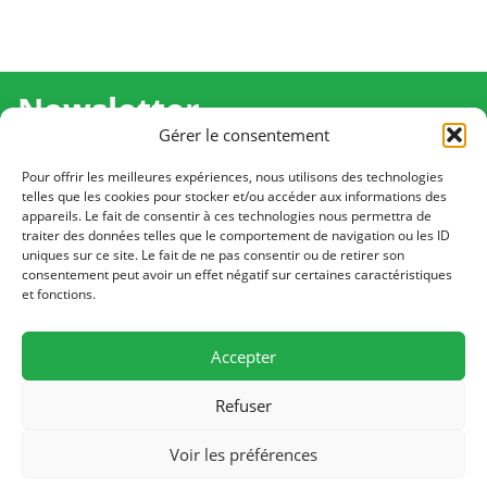
Newsletter
Gérer le consentement
Recevez l'actualité de Ma Chance Moi Aussi pour en
savoir plus sur nos temps forts et nos résultats.
Pour offrir les meilleures expériences, nous utilisons des technologies
telles que les cookies pour stocker et/ou accéder aux informations des
appareils. Le fait de consentir à ces technologies nous permettra de
Cliquez pour vous inscrire
traiter des données telles que le comportement de navigation ou les ID
uniques sur ce site. Le fait de ne pas consentir ou de retirer son
consentement peut avoir un effet négatif sur certaines caractéristiques
et fonctions.
CONTACT
Notre équipe est à votre écoute
Accepter
Écrivez-nous
Refuser
PLAN DU SITE
Voir les préférences