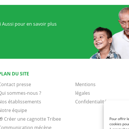
 Aussi pour en savoir plus
PLAN DU SITE
Contact presse
Mentions
Qui sommes-nous ?
légales
Nos établissements
Confidentialité
Notre équipe
🎁 Créer une cagnotte Tribee
Pour offrir 
cookies pour
Communication mécène