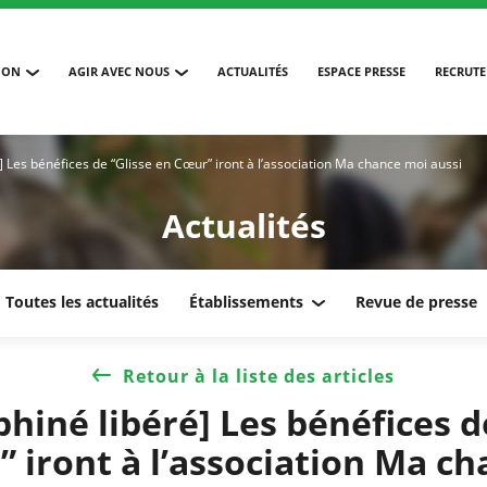
ION
AGIR AVEC NOUS
ACTUALITÉS
ESPACE PRESSE
RECRUT
] Les bénéfices de “Glisse en Cœur” iront à l’association Ma chance moi aussi
Actualités
Toutes les actualités
Établissements
Revue de presse
Retour à la liste des articles
hiné libéré] Les bénéfices d
 iront à l’association Ma c