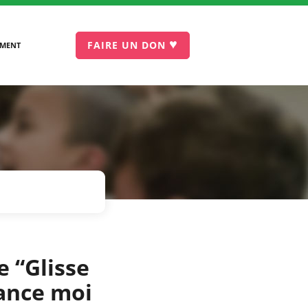
♥
FAIRE UN DON
EMENT
e “Glisse
hance moi