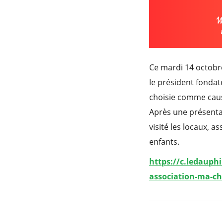
Ce mardi 14 octobre
le président fonda
choisie comme caus
Après une présenta
visité les locaux, a
enfants.
https://c.ledauphi
association-ma-ch