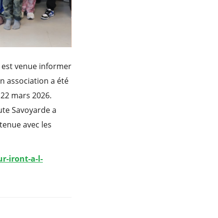
r est venue informer
n association a été
 22 mars 2026.
ute Savoyarde a
etenue avec les
r-iront-a-l-