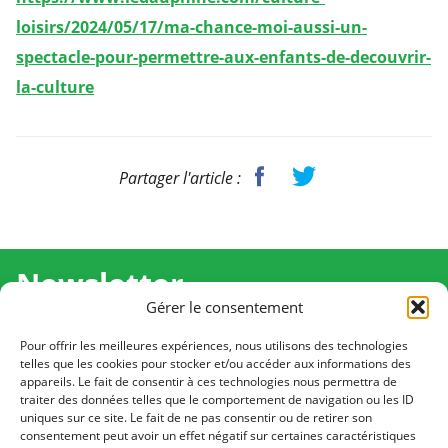
loisirs/2024/05/17/ma-chance-moi-aussi-un-
spectacle-pour-permettre-aux-enfants-de-decouvrir-
la-culture
Partager l'article :
Newsletter
Gérer le consentement
Recevez l'actualité de Ma Chance Moi Aussi pour en
savoir plus sur nos temps forts et nos résultats.
Pour offrir les meilleures expériences, nous utilisons des technologies
telles que les cookies pour stocker et/ou accéder aux informations des
appareils. Le fait de consentir à ces technologies nous permettra de
Cliquez pour vous inscrire
traiter des données telles que le comportement de navigation ou les ID
uniques sur ce site. Le fait de ne pas consentir ou de retirer son
consentement peut avoir un effet négatif sur certaines caractéristiques