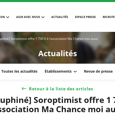
ION
AGIR AVEC NOUS
ACTUALITÉS
ESPACE PRESSE
RECRUT
phiné] Soroptimist offre 1 700 € à l’association Ma Chance moi aussi
Actualités
Toutes les actualités
Établissements
Revue de presse
Retour à la liste des articles
uphiné] Soroptimist offre 1 
association Ma Chance moi au