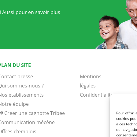
 Aussi pour en savoir plus
PLAN DU SITE
Contact presse
Mentions
Qui sommes-nous ?
légales
Nos établissements
Confidentialité
Notre équipe
🎁 Créer une cagnotte Tribee
Pour offrir 
cookies pour
Communication mécène
à ces techn
de navigatio
Offres d'emplois
consentement