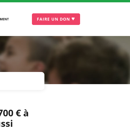
♥
FAIRE UN DON
EMENT
700 € à
ssi