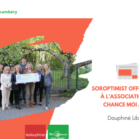
hambéry