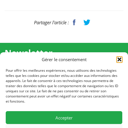
Partager l'article :
Newsletter
Gérer le consentement
Recevez l'actualité de Ma Chance Moi Aussi pour en
savoir plus sur nos temps forts et nos résultats.
Pour offrir les meilleures expériences, nous utilisons des technologies
telles que les cookies pour stocker et/ou accéder aux informations des
appareils. Le fait de consentir à ces technologies nous permettra de
Cliquez pour vous inscrire
traiter des données telles que le comportement de navigation ou les ID
uniques sur ce site. Le fait de ne pas consentir ou de retirer son
consentement peut avoir un effet négatif sur certaines caractéristiques
et fonctions.
CONTACT
Notre équipe est à votre écoute
Accepter
Écrivez-nous