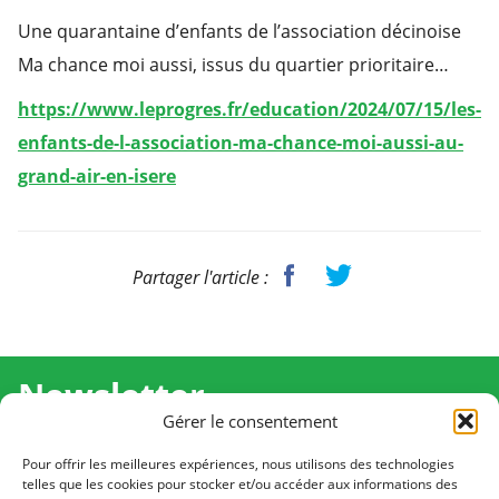
Une quarantaine d’enfants de l’association décinoise
Ma chance moi aussi, issus du quartier prioritaire…
https://www.leprogres.fr/education/2024/07/15/les-
enfants-de-l-association-ma-chance-moi-aussi-au-
grand-air-en-isere
Partager l'article :
Newsletter
Gérer le consentement
Recevez l'actualité de Ma Chance Moi Aussi pour en
savoir plus sur nos temps forts et nos résultats.
Pour offrir les meilleures expériences, nous utilisons des technologies
telles que les cookies pour stocker et/ou accéder aux informations des