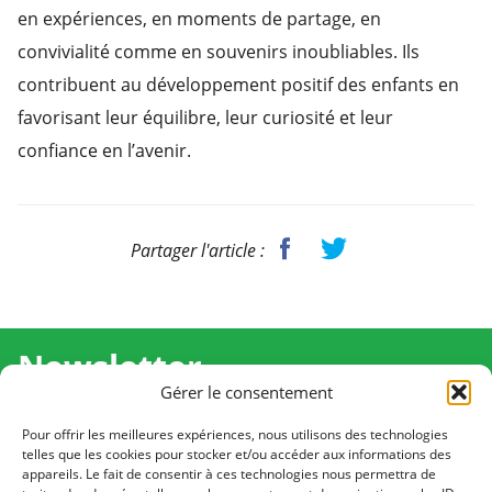
en expériences, en moments de partage, en
convivialité comme en souvenirs inoubliables. Ils
contribuent au développement positif des enfants en
favorisant leur équilibre, leur curiosité et leur
confiance en l’avenir.
Partager l'article :
Newsletter
Gérer le consentement
Recevez l'actualité de Ma Chance Moi Aussi pour en
savoir plus sur nos temps forts et nos résultats.
Pour offrir les meilleures expériences, nous utilisons des technologies
telles que les cookies pour stocker et/ou accéder aux informations des
appareils. Le fait de consentir à ces technologies nous permettra de
Cliquez pour vous inscrire