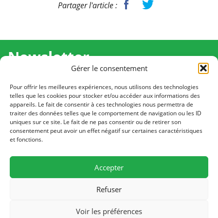
Partager l'article :
Newsletter
Gérer le consentement
Recevez l'actualité de Ma Chance Moi Aussi pour en
savoir plus sur nos temps forts et nos résultats.
Pour offrir les meilleures expériences, nous utilisons des technologies
telles que les cookies pour stocker et/ou accéder aux informations des
appareils. Le fait de consentir à ces technologies nous permettra de
Cliquez pour vous inscrire
traiter des données telles que le comportement de navigation ou les ID
uniques sur ce site. Le fait de ne pas consentir ou de retirer son
consentement peut avoir un effet négatif sur certaines caractéristiques
et fonctions.
CONTACT
Notre équipe est à votre écoute
Accepter
Écrivez-nous
Refuser
PLAN DU SITE
Voir les préférences