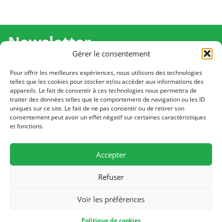
Newsletter
Gérer le consentement
Recevez l'actualité de Ma Chance Moi Aussi pour en
savoir plus sur nos temps forts et nos résultats.
Pour offrir les meilleures expériences, nous utilisons des technologies
telles que les cookies pour stocker et/ou accéder aux informations des
appareils. Le fait de consentir à ces technologies nous permettra de
Cliquez pour vous inscrire
traiter des données telles que le comportement de navigation ou les ID
uniques sur ce site. Le fait de ne pas consentir ou de retirer son
consentement peut avoir un effet négatif sur certaines caractéristiques
et fonctions.
CONTACT
Notre équipe est à votre écoute
Accepter
Écrivez-nous
Refuser
PLAN DU SITE
Voir les préférences
© 2026 Ma Chance Moi Aussi
Politique de cookies