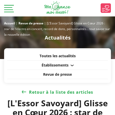
Accueil
|
Revue de presse
|
[L’Essor Savoyard] Glisse en Cœur 2026 :
star de l’électro en concert, record de dons, personnalités… tout savoir sur
la nouvelle édition
Actualités
Toutes les actualités
Établissements
Revue de presse
Retour à la liste des articles
[L'Essor Savoyard] Glisse
en Cœur 2026 : star de