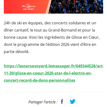
24h de ski en équipes, des concerts solidaires et un
dîner caritatif, le tout au Grand-Bornand et pour la
bonne cause. Voici les ingrédients de Glisse en Cœur,
dont le programme de l’édition 2026 vient d’être en
partie dévoilé.
https://lessorsavoyard.lemessager.fr/649344528/articl
11-20/glisse-en-coeur-2026-star-de-l-electro-en-
concert-record-de-dons-personnalites
Partager l'article :