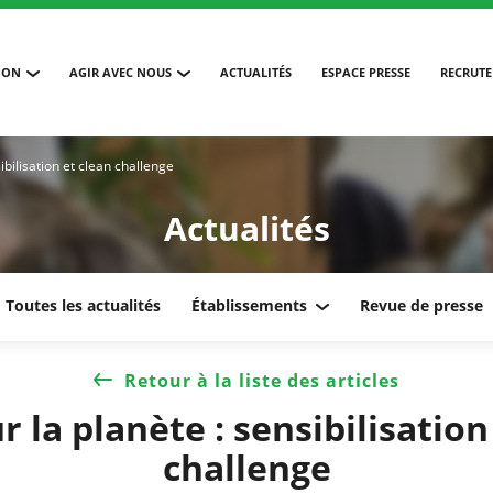
ION
AGIR AVEC NOUS
ACTUALITÉS
ESPACE PRESSE
RECRUT
ibilisation et clean challenge
Actualités
Toutes les actualités
Établissements
Revue de presse
Retour à la liste des articles
r la planète : sensibilisation
challenge