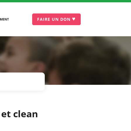
♥
FAIRE UN DON
EMENT
 et clean