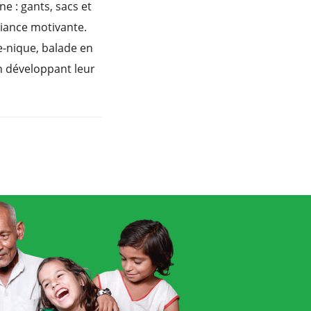
ne : gants, sacs et
iance motivante.
ue-nique, balade en
n développant leur