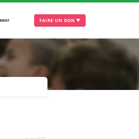
♥
FAIRE UN DON
EMENT
11 avr 2025