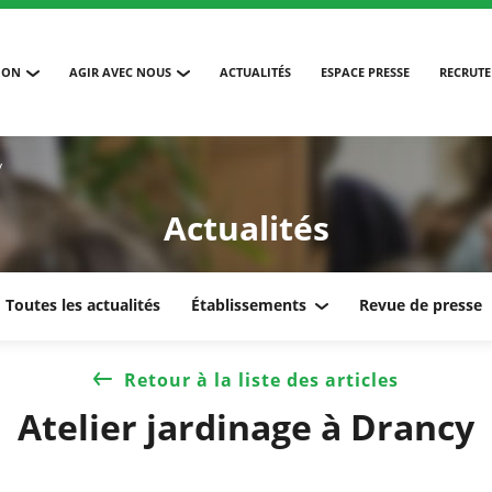
ION
AGIR AVEC NOUS
ACTUALITÉS
ESPACE PRESSE
RECRUT
y
Actualités
Toutes les actualités
Établissements
Revue de presse
Retour à la liste des articles
Atelier jardinage à Drancy