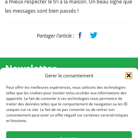
à mieux respecter le tri à la maison. Un beau signe que
les messages sont bien passés !
Partager l'article :
Newsletter
Gérer le consentement
Recevez l'actualité de Ma Chance Moi Aussi pour en
savoir plus sur nos temps forts et nos résultats.
Pour offrir les meilleures expériences, nous utilisons des technologies
telles que les cookies pour stocker et/ou accéder aux informations des
appareils. Le fait de consentir à ces technologies nous permettra de
Cliquez pour vous inscrire
traiter des données telles que le comportement de navigation ou les ID
uniques sur ce site. Le fait de ne pas consentir ou de retirer son
consentement peut avoir un effet négatif sur certaines caractéristiques
et fonctions.
CONTACT
Notre équipe est à votre écoute