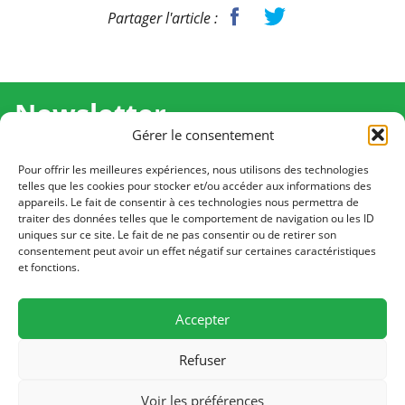
Partager l'article :
Newsletter
Gérer le consentement
Recevez l'actualité de Ma Chance Moi Aussi pour en
savoir plus sur nos temps forts et nos résultats.
Pour offrir les meilleures expériences, nous utilisons des technologies
telles que les cookies pour stocker et/ou accéder aux informations des
appareils. Le fait de consentir à ces technologies nous permettra de
Cliquez pour vous inscrire
traiter des données telles que le comportement de navigation ou les ID
uniques sur ce site. Le fait de ne pas consentir ou de retirer son
consentement peut avoir un effet négatif sur certaines caractéristiques
et fonctions.
CONTACT
Notre équipe est à votre écoute
Accepter
Écrivez-nous
Refuser
PLAN DU SITE
Voir les préférences