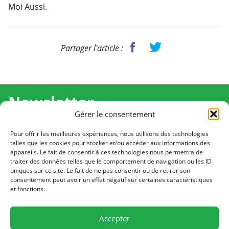
Moi Aussi.
Partager l'article :
Newsletter
Gérer le consentement
Recevez l'actualité de Ma Chance Moi Aussi pour en
savoir plus sur nos temps forts et nos résultats.
Pour offrir les meilleures expériences, nous utilisons des technologies
telles que les cookies pour stocker et/ou accéder aux informations des
appareils. Le fait de consentir à ces technologies nous permettra de
Cliquez pour vous inscrire
traiter des données telles que le comportement de navigation ou les ID
uniques sur ce site. Le fait de ne pas consentir ou de retirer son
consentement peut avoir un effet négatif sur certaines caractéristiques
et fonctions.
CONTACT
Notre équipe est à votre écoute
Accepter