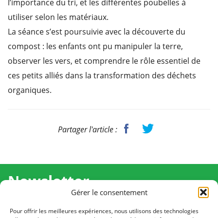
l’importance du tri, et les différentes poubelles à
utiliser selon les matériaux.
La séance s’est poursuivie avec la découverte du
compost : les enfants ont pu manipuler la terre,
observer les vers, et comprendre le rôle essentiel de
ces petits alliés dans la transformation des déchets
organiques.
Partager l'article :
Newsletter
Gérer le consentement
Recevez l'actualité de Ma Chance Moi Aussi pour en
savoir plus sur nos temps forts et nos résultats.
Pour offrir les meilleures expériences, nous utilisons des technologies