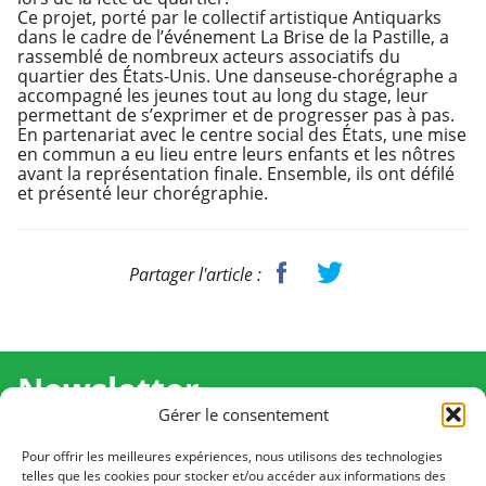
Ce projet, porté par le collectif artistique Antiquarks
dans le cadre de l’événement La Brise de la Pastille, a
rassemblé de nombreux acteurs associatifs du
quartier des États-Unis. Une danseuse-chorégraphe a
accompagné les jeunes tout au long du stage, leur
permettant de s’exprimer et de progresser pas à pas.
En partenariat avec le centre social des États, une mise
en commun a eu lieu entre leurs enfants et les nôtres
avant la représentation finale. Ensemble, ils ont défilé
et présenté leur chorégraphie.
Partager l'article :
Newsletter
Gérer le consentement
Recevez l'actualité de Ma Chance Moi Aussi pour en
savoir plus sur nos temps forts et nos résultats.
Pour offrir les meilleures expériences, nous utilisons des technologies
telles que les cookies pour stocker et/ou accéder aux informations des