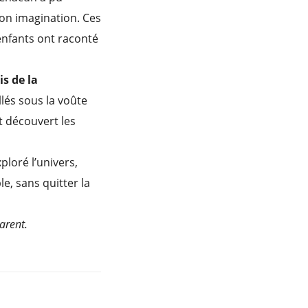
son imagination. Ces
enfants ont raconté
is de la
llés sous la voûte
t découvert les
ploré l’univers,
e, sans quitter la
rent​.