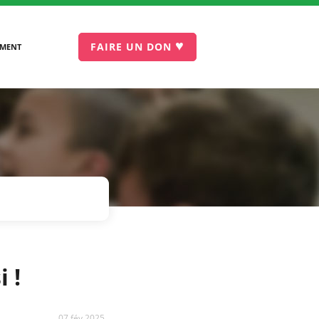
♥
FAIRE UN DON
EMENT
 !
07 fév 2025