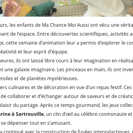
ours, les enfants de Ma Chance Moi Aussi ont vécu une véri
nant de l’espace. Entre découvertes scientifiques, activités a
, cette semaine d’animation leur a permis d’explorer le c
ativité et leur esprit d’équipe.
eures, ils ont laissé libre cours à leur imagination en réali
t une galaxie imaginaire. Les pinceaux en main, ils ont in
étoiles et de planètes mystérieuses.
liers culinaires et de décoration en vue d’un repas festif. C
de collaborer et d’échanger autour de saveurs et de créatio
plaisir du partage. Après ce temps gourmand, les jeux collecti
rine à Sartrouville
, un clin d’œil au célèbre cosmonaute et
e se dépenser tout en s’amusant.
 a continué avec la construction de fusées intergalactiques