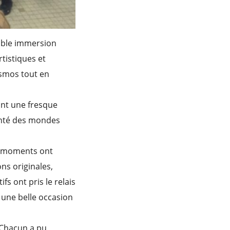
table immersion
rtistiques et
osmos tout en
sant une fresque
venté des mondes
es moments ont
ns originales,
fs ont pris le relais
 une belle occasion
. Chacun a pu