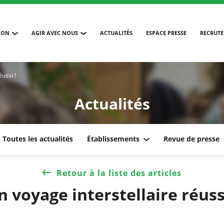
ION
AGIR AVEC NOUS
ACTUALITÉS
ESPACE PRESSE
RECRUT
ussi !
Actualités
Toutes les actualités
Établissements
Revue de presse
Retour à la liste des articles
n voyage interstellaire réussi