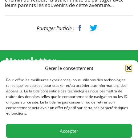
leurs parents les souvenirs de cette aventure…
Partager l'article :
Newsletter
Gérer le consentement
Recevez l'actualité de Ma Chance Moi Aussi pour en
savoir plus sur nos temps forts et nos résultats.
Pour offrir les meilleures expériences, nous utilisons des technologies
telles que les cookies pour stocker et/ou accéder aux informations des
appareils. Le fait de consentir à ces technologies nous permettra de
Cliquez pour vous inscrire
traiter des données telles que le comportement de navigation ou les ID
uniques sur ce site. Le fait de ne pas consentir ou de retirer son
consentement peut avoir un effet négatif sur certaines caractéristiques
et fonctions.
CONTACT
Notre équipe est à votre écoute
Accepter