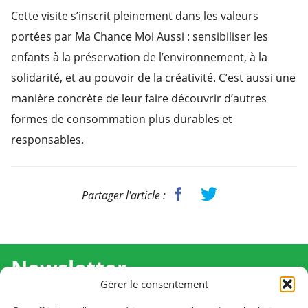
Cette visite s’inscrit pleinement dans les valeurs
portées par Ma Chance Moi Aussi : sensibiliser les
enfants à la préservation de l’environnement, à la
solidarité, et au pouvoir de la créativité. C’est aussi une
manière concrète de leur faire découvrir d’autres
formes de consommation plus durables et
responsables.
Partager l'article :
Newsletter
Gérer le consentement
Recevez l'actualité de Ma Chance Moi Aussi pour en
savoir plus sur nos temps forts et nos résultats.