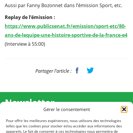
Aussi par Fanny Bozonnet dans l’émission Sport, etc.
Replay de l’émission :
https://www.publicsenat.fr/emission/sport-etc/80-
ans-de-lequipe-une-histoire-sportive-de-la-france-e4
(Interview à 55:00)
Partager l'article :
Newsletter
Gérer le consentement
Recevez l'actualité de Ma Chance Moi Aussi pour en
savoir plus sur nos temps forts et nos résultats.
Pour offrir les meilleures expériences, nous utilisons des technologies
telles que les cookies pour stocker et/ou accéder aux informations des
appareils. Le fait de consentir à ces technologies nous permettra de