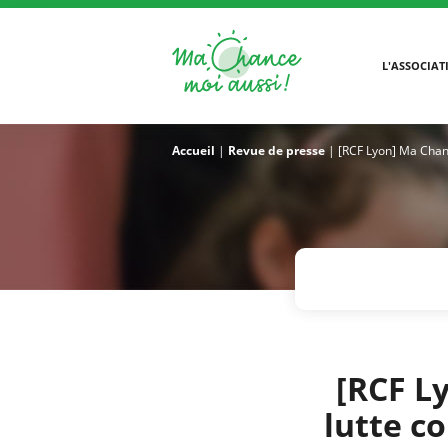
L'ASSOCIAT
Accueil
|
Revue de presse
|
[RCF Lyon] Ma Chanc
[RCF L
lutte c