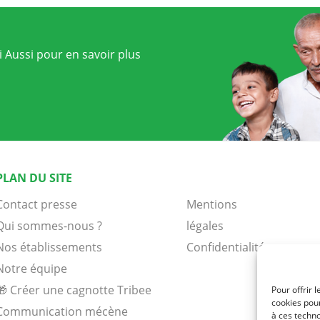
 Aussi pour en savoir plus
PLAN DU SITE
Contact presse
Mentions
Qui sommes-nous ?
légales
Nos établissements
Confidentialité
Notre équipe
🎁 Créer une cagnotte Tribee
Pour offrir 
cookies pour
Communication mécène
à ces techn