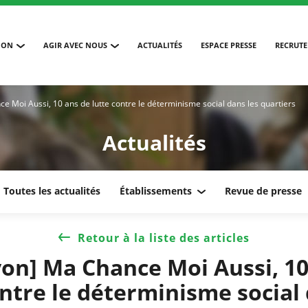
ION
AGIR AVEC NOUS
ACTUALITÉS
ESPACE PRESSE
RECRUT
e Moi Aussi, 10 ans de lutte contre le déterminisme social dans les quartiers
Actualités
Toutes les actualités
Établissements
Revue de presse
Retour à la liste des articles
yon] Ma Chance Moi Aussi, 10
ontre le déterminisme social 