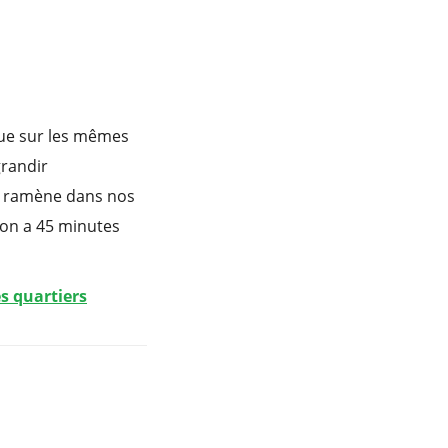
que sur les mêmes
grandir
les ramène dans nos
s on a 45 minutes
s quartiers