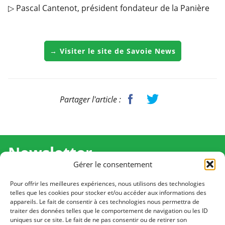
▷ Pascal Cantenot, président fondateur de la Panière
→ Visiter le site de Savoie News
Partager l'article :
Newsletter
Gérer le consentement
Recevez l'actualité de Ma Chance Moi Aussi pour en
savoir plus sur nos temps forts et nos résultats.
Pour offrir les meilleures expériences, nous utilisons des technologies
telles que les cookies pour stocker et/ou accéder aux informations des
appareils. Le fait de consentir à ces technologies nous permettra de
Cliquez pour vous inscrire
traiter des données telles que le comportement de navigation ou les ID
uniques sur ce site. Le fait de ne pas consentir ou de retirer son