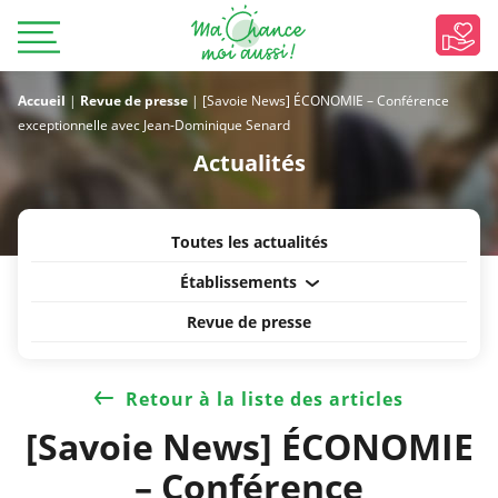
Accueil
|
Revue de presse
|
[Savoie News] ÉCONOMIE – Conférence
exceptionnelle avec Jean-Dominique Senard
Actualités
Toutes les actualités
Établissements
Revue de presse
Retour à la liste des articles
[Savoie News] ÉCONOMIE
– Conférence