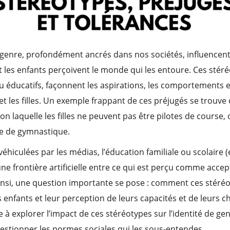
genre, profondément ancrés dans nos sociétés, influencent 
 les enfants perçoivent le monde qui les entoure. Ces stéréo
ou éducatifs, façonnent les aspirations, les comportements e
et les filles. Un exemple frappant de ces préjugés se trouve 
on laquelle les filles ne peuvent pas être pilotes de course,
re de gymnastique.
véhiculées par les médias, l’éducation familiale ou scolair
une frontière artificielle entre ce qui est perçu comme acce
insi, une question importante se pose : comment ces stéréoty
nfants et leur perception de leurs capacités et de leurs ch
e à explorer l’impact de ces stéréotypes sur l’identité de ge
estionner les normes sociales qui les sous-entendes.