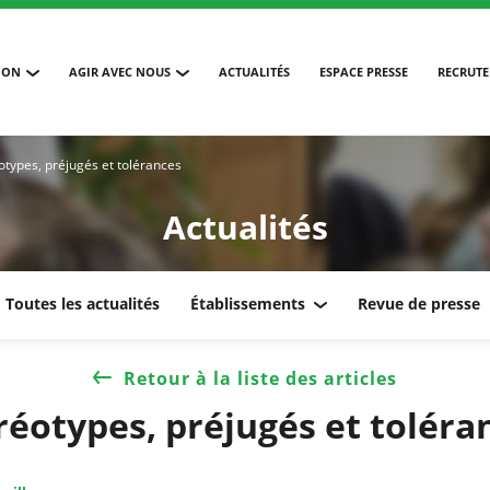
ION
AGIR AVEC NOUS
ACTUALITÉS
ESPACE PRESSE
RECRUT
otypes, préjugés et tolérances
Actualités
Toutes les actualités
Établissements
Revue de presse
Retour à la liste des articles
réotypes, préjugés et toléra