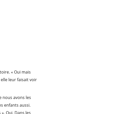
oire. « Oui mais
lle leur faisait voir
ce nous avons les
es enfants aussi.
 ». Oui. Dans les