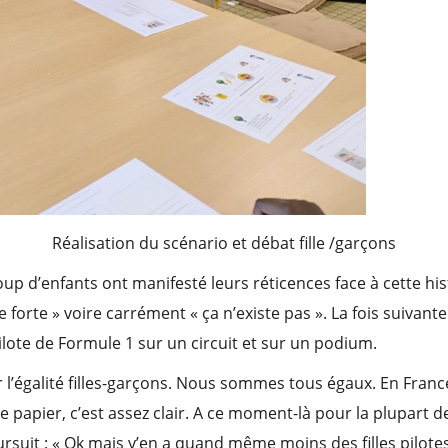
Réalisation du scénario et débat fille /garçons
 d’enfants ont manifesté leurs réticences face à cette hist
 forte » voire carrément « ça n’existe pas ». La fois suivante e
lote de Formule 1 sur un circuit et sur un podium.
sur l’égalité filles-garçons. Nous sommes tous égaux. En Fran
e papier, c’est assez clair. A ce moment-là pour la plupart d
ursuit : « Ok mais y’en a quand même moins des filles pilotes