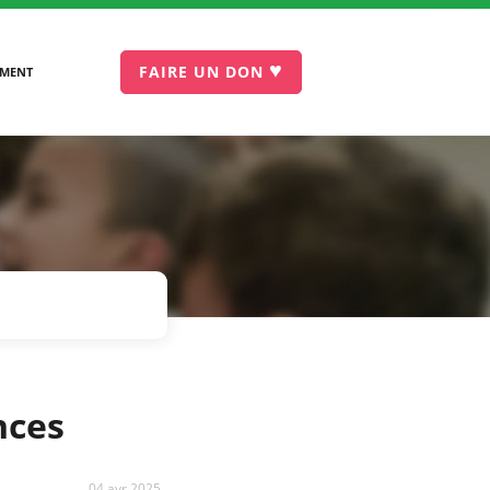
♥
FAIRE UN DON
EMENT
nces
04 avr 2025