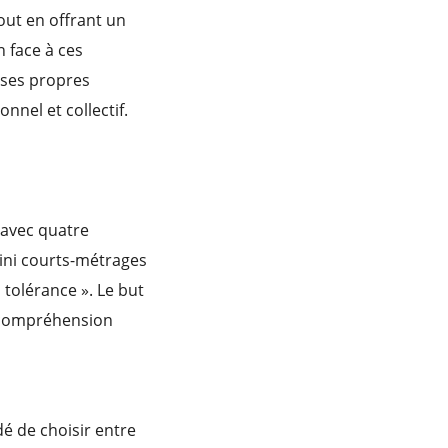
out en offrant un
n face à ces
 ses propres
nel et collectif.
 avec quatre
 mini courts-métrages
 tolérance ». Le but
la compréhension
dé de choisir entre