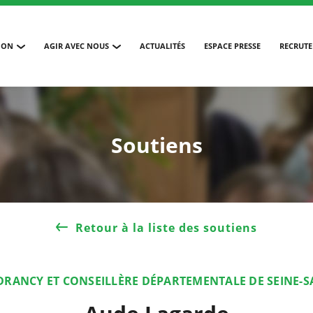
ION
AGIR AVEC NOUS
ACTUALITÉS
ESPACE PRESSE
RECRUT
Soutiens
Retour à la liste des soutiens
DRANCY ET CONSEILLÈRE DÉPARTEMENTALE DE SEINE-S