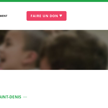
♥
FAIRE UN DON
EMENT
AINT-DENIS