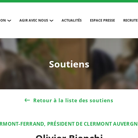
ION
AGIR AVEC NOUS
ACTUALITÉS
ESPACE PRESSE
RECRUT
Soutiens
Retour à la liste des soutiens
ERMONT-FERRAND, PRÉSIDENT DE CLERMONT AUVERG