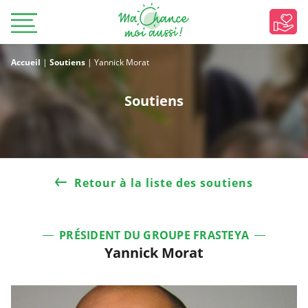
Accueil
|
Soutiens
|
Yannick Morat
Soutiens
Retour à la liste des soutiens
PRÉSIDENT DU GROUPE FRASTEYA
Yannick Morat