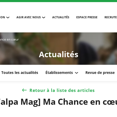
ION
AGIR AVEC NOUS
ACTUALITÉS
ESPACE PRESSE
RECRUT
ance en cœur
Actualités
Toutes les actualités
Établissements
Revue de presse
Retour à la liste des articles
Talpa Mag] Ma Chance en cœ