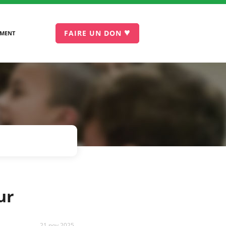
♥
FAIRE UN DON
EMENT
ur
21 nov 2025