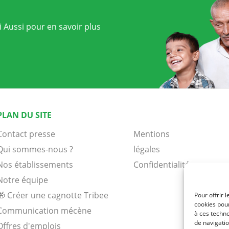
 Aussi pour en savoir plus
PLAN DU SITE
Contact presse
Mentions
Qui sommes-nous ?
légales
Nos établissements
Confidentialité
Notre équipe
🎁 Créer une cagnotte Tribee
Pour offrir 
cookies pour
Communication mécène
à ces techn
de navigatio
Offres d'emplois