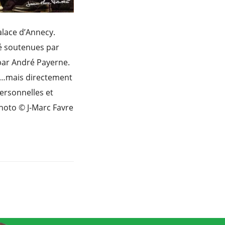
alace d’Annecy.
té soutenues par
par André Payerne.
che…mais directement
ersonnelles et
Photo © J-Marc Favre