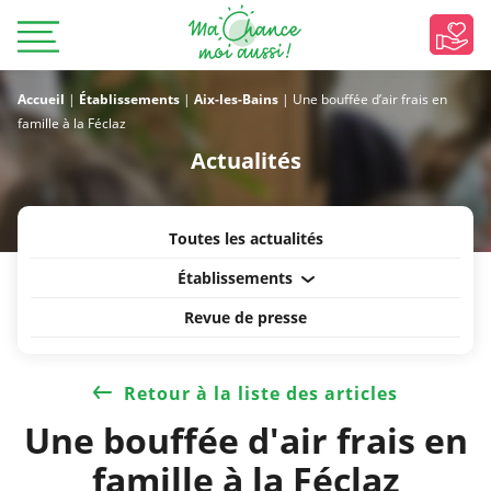
Accueil
|
Établissements
|
Aix-les-Bains
|
Une bouffée d’air frais en
famille à la Féclaz
Actualités
Toutes les actualités
Établissements
Revue de presse
Retour à la liste des articles
Une bouffée d'air frais en
famille à la Féclaz