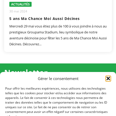
ACTUALITÉS
30 mai 2024
5 ans Ma Chance Moi Aussi Décines
Mercredi 29 mai vous étiez plus de 100 à vous joindre à nous au
prestigieux Groupama Stadium, lieu symbolique de notre
aventure décinoise pour fêter les 5 ans de Ma Chance Moi Aussi
Décines. Découvrez...
Newsletter
Gérer le consentement
Recevez l'actualité de Ma Chance Moi Aussi pour en
savoir plus sur nos temps forts et nos résultats.
Pour offrir les meilleures expériences, nous utilisons des technologies
telles que les cookies pour stocker et/ou accéder aux informations des
appareils. Le fait de consentir à ces technologies nous permettra de
Cliquez pour vous inscrire
traiter des données telles que le comportement de navigation ou les ID
uniques sur ce site. Le fait de ne pas consentir ou de retirer son
consentement peut avoir un effet négatif sur certaines caractéristiques