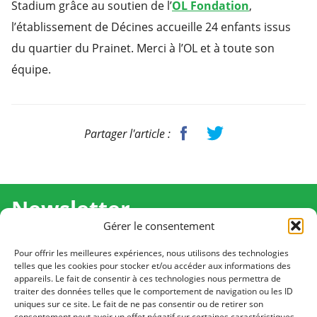
Stadium grâce au soutien de l’
OL Fondation
,
l’établissement de Décines accueille 24 enfants issus
du quartier du Prainet. Merci à l’OL et à toute son
équipe.
Partager l'article :
Newsletter
Gérer le consentement
Recevez l'actualité de Ma Chance Moi Aussi pour en
savoir plus sur nos temps forts et nos résultats.
Pour offrir les meilleures expériences, nous utilisons des technologies
telles que les cookies pour stocker et/ou accéder aux informations des
appareils. Le fait de consentir à ces technologies nous permettra de
Cliquez pour vous inscrire
traiter des données telles que le comportement de navigation ou les ID
uniques sur ce site. Le fait de ne pas consentir ou de retirer son
consentement peut avoir un effet négatif sur certaines caractéristiques