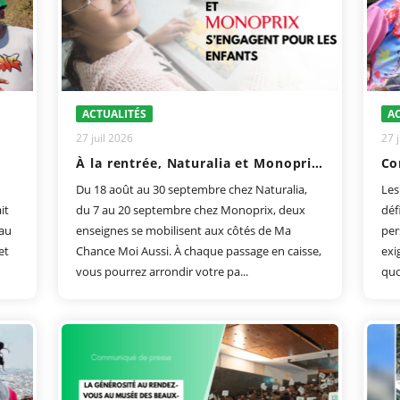
ACTUALITÉS
AC
27 juil 2026
27 j
À la rentrée, Naturalia et Monoprix s'engagent pour les enfants
Co
Du 18 août au 30 septembre chez Naturalia,
Les
it
du 7 au 20 septembre chez Monoprix, deux
déf
 au
enseignes se mobilisent aux côtés de Ma
per
et
Chance Moi Aussi. À chaque passage en caisse,
exi
vous pourrez arrondir votre pa...
quo