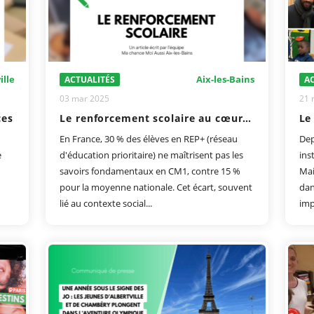
ille
Aix-les-Bains
ACTUALITÉS
AC
03 mar 2025
21 
ces
Le renforcement scolaire au cœur de l’accompagnement de Ma Chance Moi Aussi
En France, 30 % des élèves en REP+ (réseau
Dep
e
d'éducation prioritaire) ne maîtrisent pas les
ins
savoirs fondamentaux en CM1, contre 15 %
Mai
pour la moyenne nationale. Cet écart, souvent
dan
lié au contexte social...
imp