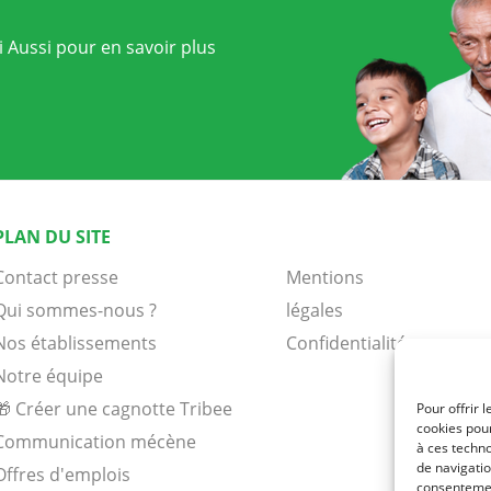
 Aussi pour en savoir plus
PLAN DU SITE
Contact presse
Mentions
Qui sommes-nous ?
légales
Nos établissements
Confidentialité
Notre équipe
🎁 Créer une cagnotte Tribee
Pour offrir 
cookies pour
Communication mécène
à ces techn
de navigatio
Offres d'emplois
consentement