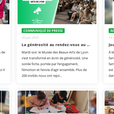
COMMUNIQUÉ DE PRESSE
AC
20 juin 2025
14 
La générosité au rendez-vous au Musée des Beaux-Arts de Lyon
Jo
s de
Mardi soir, le Musée des Beaux-Arts de Lyon
À M
s’est transformé en écrin de générosité. Une
fam
soirée forte, portée par l’engagement,
fam
 il
l’émotion et l’envie d’agir ensemble. Plus de
est
200 invités nous ont rejoi...
dan