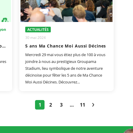
yon
ACTUALITÉS
30 mai 2024
Des enfants engagés pour l'environnement : Projets et Initiatives à Aix-les-Bains, Annemasse et Lyon
5 ans Ma Chance Moi Aussi Décines
Mercredi 29 mai vous étiez plus de 100 à vous
ures
joindre à nous au prestigieux Groupama
Stadium, lieu symbolique de notre aventure
décinoise pour fêter les 5 ans de Ma Chance
Moi Aussi Décines. Découvrez...
1
2
3
…
11