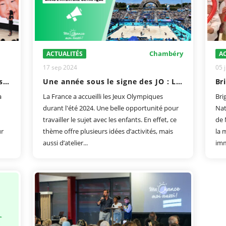
Chambéry
ACTUALITÉS
AC
17 sep 2024
05 j
La seconde édition de La Nuit des Destins a illuminé Paris !
Une année sous le signe des JO : Les jeunes d’Albertville et de Chambéry plongent dans l’aventure olympique
a
La France a accueilli les Jeux Olympiques
Bri
durant l'été 2024. Une belle opportunité pour
Nat
travailler le sujet avec les enfants. En effet, ce
de 
ur
thème offre plusieurs idées d’activités, mais
la m
aussi d’atelier...
imm