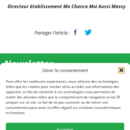
Directeur établissement Ma Chance Moi Aussi Massy
Partager l'article :
Newsletter
Gérer le consentement
Recevez l'actualité de Ma Chance Moi Aussi pour en
savoir plus sur nos temps forts et nos résultats.
Pour offrir les meilleures expériences, nous utilisons des technologies
telles que les cookies pour stocker et/ou accéder aux informations des
appareils. Le fait de consentir à ces technologies nous permettra de
Cliquez pour vous inscrire
traiter des données telles que le comportement de navigation ou les ID
uniques sur ce site. Le fait de ne pas consentir ou de retirer son
consentement peut avoir un effet négatif sur certaines caractéristiques
et fonctions.
CONTACT
Notre équipe est à votre écoute
Accepter