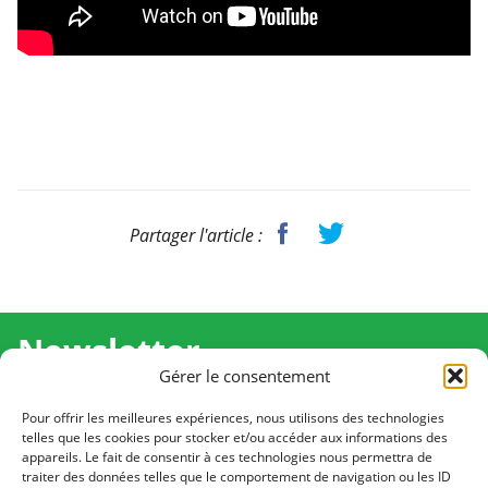
Partager l'article :
Newsletter
Gérer le consentement
Recevez l'actualité de Ma Chance Moi Aussi pour en
savoir plus sur nos temps forts et nos résultats.
Pour offrir les meilleures expériences, nous utilisons des technologies
telles que les cookies pour stocker et/ou accéder aux informations des
appareils. Le fait de consentir à ces technologies nous permettra de
Cliquez pour vous inscrire
traiter des données telles que le comportement de navigation ou les ID