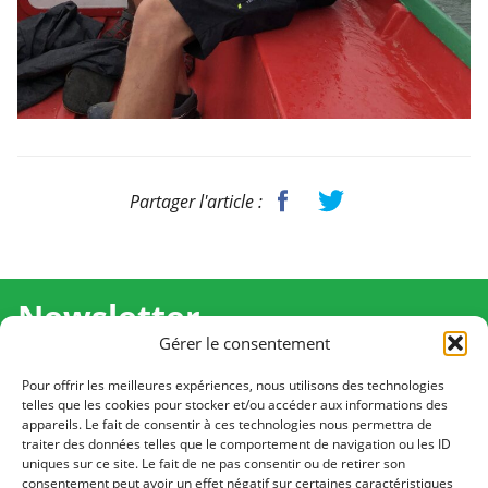
Partager l'article :
Newsletter
Gérer le consentement
Recevez l'actualité de Ma Chance Moi Aussi pour en
savoir plus sur nos temps forts et nos résultats.
Pour offrir les meilleures expériences, nous utilisons des technologies
telles que les cookies pour stocker et/ou accéder aux informations des
appareils. Le fait de consentir à ces technologies nous permettra de
Cliquez pour vous inscrire
traiter des données telles que le comportement de navigation ou les ID
uniques sur ce site. Le fait de ne pas consentir ou de retirer son
consentement peut avoir un effet négatif sur certaines caractéristiques