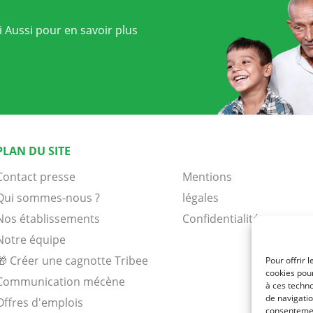
 Aussi pour en savoir plus
PLAN DU SITE
Contact presse
Mentions
Qui sommes-nous ?
légales
Nos établissements
Confidentialité
Notre équipe
🎁 Créer une cagnotte Tribee
Pour offrir 
cookies pour
Communication mécène
à ces techn
de navigatio
Offres d'emplois
consentement