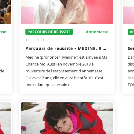
sse
Annemasse
PARCOURS DE RÉUSSITE
AC
19 juil 2021
19 j
Parcours de réussite • MEDINE, 9 ans
Medine (prononcer "Médiné") est arrivée à Ma
Dan
Chance Moi Aussi en novembre 2018 à
dis
 de
l’ouverture de l’établissement d’Annemasse.
ann
Elle avait 7 ans, elle en aura bientôt 10 ! C’est
la 
une enfant qui a besoin d...
FOL