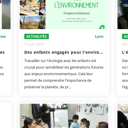
sse
Lyon
ACTUALITÉS
AC
10 juin 2024
06 
les
Des enfants engagés pour l'environnement : Projets et Initiatives à Aix-les-Bains, Annemasse et Lyon
Travailler sur l'écologie avec les enfants est
Dan
es
crucial pour sensibiliser les générations futures
où 
ssi
aux enjeux environnementaux. Cela leur
for
permet de comprendre l'importance de
ass
préserver la planète, de pr...
l'ég