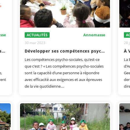
sse
Annemasse
ACTUALITÉS
AC
30 mar 2023
28 
[Le Dauphiné] Ma Chance Moi Aussi, une chance pour tous
Développer ses compétences psycho-sociales à Ma Chance Moi Aussi
À 
Les compétences psycho-sociales, qu’est-ce
La 
que c’est ? « Les compétences psycho-sociales
d’A
e,
sont la capacité d’une personne à répondre
Gee
rent
avec efficacité aux exigences et aux épreuves
der
de la vie quotidienne....
dire