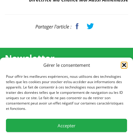
Partager l'article :
Newsletter
Gérer le consentement
Recevez l'actualité de Ma Chance Moi Aussi pour en
savoir plus sur nos temps forts et nos résultats.
Pour offrir les meilleures expériences, nous utilisons des technologies
telles que les cookies pour stocker et/ou accéder aux informations des
appareils. Le fait de consentir à ces technologies nous permettra de
Cliquez pour vous inscrire
traiter des données telles que le comportement de navigation ou les ID
uniques sur ce site. Le fait de ne pas consentir ou de retirer son
consentement peut avoir un effet négatif sur certaines caractéristiques
et fonctions.
CONTACT
Notre équipe est à votre écoute
Accepter