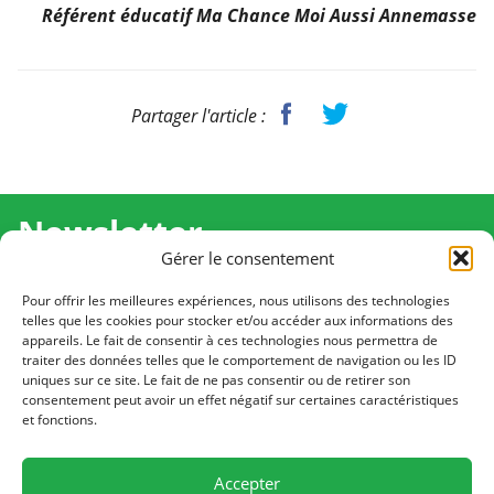
Référent éducatif Ma Chance Moi Aussi Annemasse
Partager l'article :
Newsletter
Gérer le consentement
Recevez l'actualité de Ma Chance Moi Aussi pour en
savoir plus sur nos temps forts et nos résultats.
Pour offrir les meilleures expériences, nous utilisons des technologies
telles que les cookies pour stocker et/ou accéder aux informations des
appareils. Le fait de consentir à ces technologies nous permettra de
Cliquez pour vous inscrire
traiter des données telles que le comportement de navigation ou les ID
uniques sur ce site. Le fait de ne pas consentir ou de retirer son
consentement peut avoir un effet négatif sur certaines caractéristiques
et fonctions.
CONTACT
Notre équipe est à votre écoute
Accepter