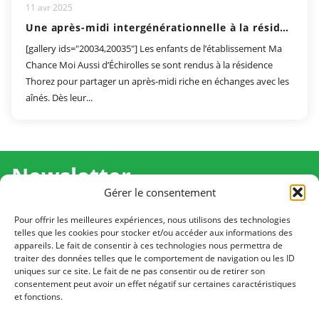
11 avr 2025
Une après-midi intergénérationnelle à la résidence Maurice Thorez
[gallery ids="20034,20035"] Les enfants de l’établissement Ma
Chance Moi Aussi d’Échirolles se sont rendus à la résidence
Thorez pour partager un après-midi riche en échanges avec les
aînés. Dès leur...
Newsletter
Gérer le consentement
Recevez l'actualité de Ma Chance Moi Aussi pour en
savoir plus sur nos temps forts et nos résultats.
Pour offrir les meilleures expériences, nous utilisons des technologies
telles que les cookies pour stocker et/ou accéder aux informations des
appareils. Le fait de consentir à ces technologies nous permettra de
Cliquez pour vous inscrire
traiter des données telles que le comportement de navigation ou les ID
uniques sur ce site. Le fait de ne pas consentir ou de retirer son
consentement peut avoir un effet négatif sur certaines caractéristiques
et fonctions.
CONTACT