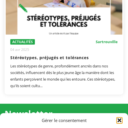
Sartrouville
ACTUALITÉS
04 avr 2025
Stéréotypes, préjugés et tolérances
Les stéréotypes de genre, profondément ancrés dans nos
sociétés, influencent dès le plus jeune âge la manière dont les
enfants perçoivent le monde qui les entoure. Ces stéréotypes,
qu'ils soient cultu...
Newsletter
Gérer le consentement
Recevez l'actualité de Ma Chance Moi Aussi pour en