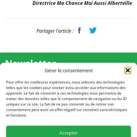
Directrice Ma Chance Moi Aussi Albertville
Partager l'article :
Newsletter
Gérer le consentement
Recevez l'actualité de Ma Chance Moi Aussi pour en
savoir plus sur nos temps forts et nos résultats.
Pour offrir les meilleures expériences, nous utilisons des technologies
telles que les cookies pour stocker et/ou accéder aux informations des
appareils. Le fait de consentir à ces technologies nous permettra de
Cliquez pour vous inscrire
traiter des données telles que le comportement de navigation ou les ID
uniques sur ce site. Le fait de ne pas consentir ou de retirer son
consentement peut avoir un effet négatif sur certaines caractéristiques
et fonctions.
CONTACT
Notre équipe est à votre écoute
Accepter