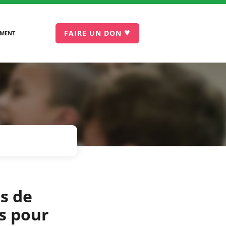
♥
FAIRE UN DON
EMENT
s de
s pour