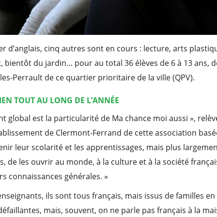
r d’anglais, cinq autres sont en cours : lecture, arts plasti
, bientôt du jardin… pour au total 36 élèves de 6 à 13 ans, d
es-Perrault de ce quartier prioritaire de la ville (QPV).
LIEN TOUT AU LONG DE L’ANNÉE
global est la particularité de Ma chance moi aussi », relè
ablissement de Clermont-Ferrand de cette association basé
enir leur scolarité et les apprentissages, mais plus largemen
, de les ouvrir au monde, à la culture et à la société frança
eurs connaissances générales. »
enseignants, ils sont tous français, mais issus de familles en 
défaillantes, mais, souvent, on ne parle pas français à la ma