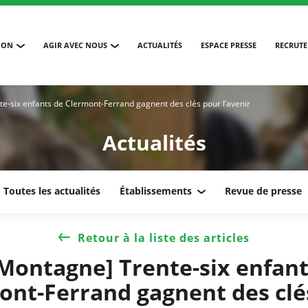
ION
AGIR AVEC NOUS
ACTUALITÉS
ESPACE PRESSE
RECRUT
e-six enfants de Clermont-Ferrand gagnent des clés pour l’avenir
Actualités
Toutes les actualités
Établissements
Revue de presse
Retour à la liste des articles
 Montagne] Trente-six enfant
ont-Ferrand gagnent des clé