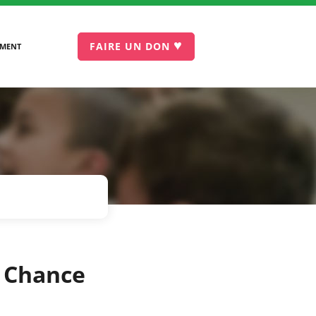
♥
FAIRE UN DON
EMENT
a Chance