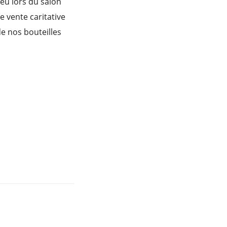
eu lors du salon
 vente caritative
de nos bouteilles