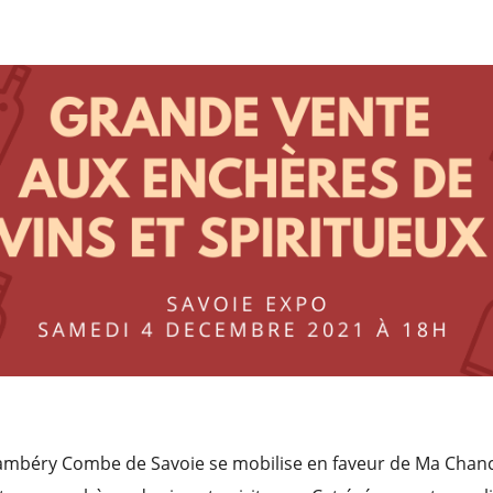
mbéry Combe de Savoie se mobilise en faveur de Ma Chanc