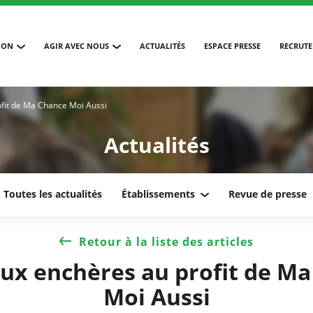
ION
AGIR AVEC NOUS
ACTUALITÉS
ESPACE PRESSE
RECRUT
ofit de Ma Chance Moi Aussi
Actualités
Toutes les actualités
Établissements
Revue de presse
Retour à la liste des articles
ux enchères au profit de M
Moi Aussi