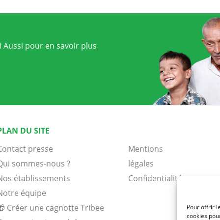
 Aussi pour en savoir plus
PLAN DU SITE
Contact presse
Mentions
Qui sommes-nous ?
légales
Nos établissements
Confidentialité
Notre équipe
🎁 Créer une cagnotte Tribee
Pour offrir 
cookies pour