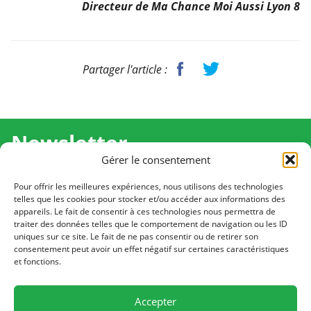
Directeur de Ma Chance Moi Aussi Lyon 8
Partager l'article :
Newsletter
Gérer le consentement
Recevez l'actualité de Ma Chance Moi Aussi pour en
savoir plus sur nos temps forts et nos résultats.
Pour offrir les meilleures expériences, nous utilisons des technologies
telles que les cookies pour stocker et/ou accéder aux informations des
appareils. Le fait de consentir à ces technologies nous permettra de
Cliquez pour vous inscrire
traiter des données telles que le comportement de navigation ou les ID
uniques sur ce site. Le fait de ne pas consentir ou de retirer son
consentement peut avoir un effet négatif sur certaines caractéristiques
et fonctions.
CONTACT
Notre équipe est à votre écoute
Accepter