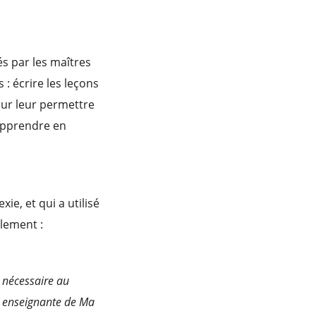
és par les maîtres
: écrire les leçons
pour leur permettre
apprendre en
e, et qui a utilisé
plement :
t nécessaire au
te enseignante de Ma