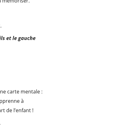
 à mémoriser.
.
ils et le gauche
une carte mentale :
 apprenne à
t de l’enfant !
.