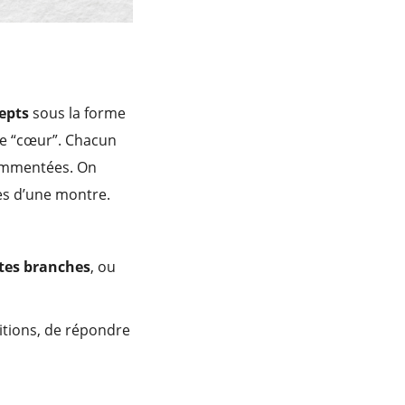
epts
sous la forme
le “cœur”. Chacun
commentées. On
les d’une montre.
ites branches
, ou
nitions, de répondre