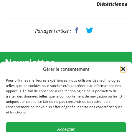
Diététicienne
Partager l'article :
Newsletter
Gérer le consentement
Recevez l'actualité de Ma Chance Moi Aussi pour en
savoir plus sur nos temps forts et nos résultats.
Pour offrir les meilleures expériences, nous utilisons des technologies
telles que les cookies pour stocker et/ou accéder aux informations des
appareils. Le fait de consentir à ces technologies nous permettra de
Cliquez pour vous inscrire
traiter des données telles que le comportement de navigation ou les ID
uniques sur ce site. Le fait de ne pas consentir ou de retirer son
consentement peut avoir un effet négatif sur certaines caractéristiques
et fonctions.
CONTACT
Notre équipe est à votre écoute
Accepter