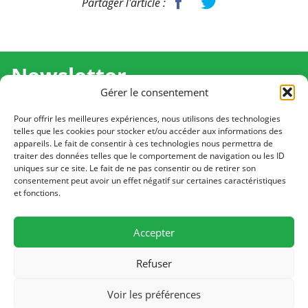
Partager l'article :
Newsletter
Gérer le consentement
Recevez l'actualité de Ma Chance Moi Aussi pour en
savoir plus sur nos temps forts et nos résultats.
Pour offrir les meilleures expériences, nous utilisons des technologies
telles que les cookies pour stocker et/ou accéder aux informations des
appareils. Le fait de consentir à ces technologies nous permettra de
Cliquez pour vous inscrire
traiter des données telles que le comportement de navigation ou les ID
uniques sur ce site. Le fait de ne pas consentir ou de retirer son
consentement peut avoir un effet négatif sur certaines caractéristiques
et fonctions.
CONTACT
Notre équipe est à votre écoute
Accepter
Écrivez-nous
Refuser
PLAN DU SITE
Voir les préférences