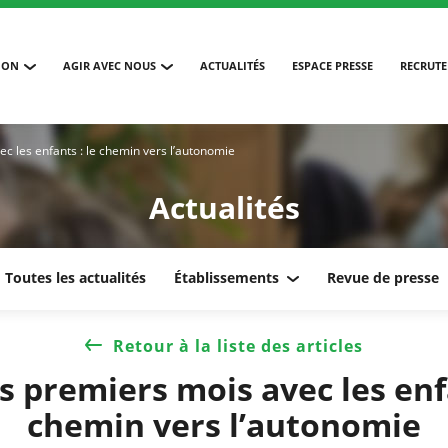
ION
AGIR AVEC NOUS
ACTUALITÉS
ESPACE PRESSE
RECRUT
ec les enfants : le chemin vers l’autonomie
Actualités
Toutes les actualités
Établissements
Revue de presse
Retour à la liste des articles
is premiers mois avec les enfa
chemin vers l’autonomie