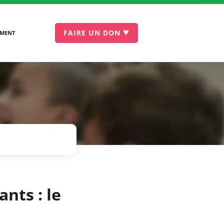
♥
FAIRE UN DON
EMENT
nts : le