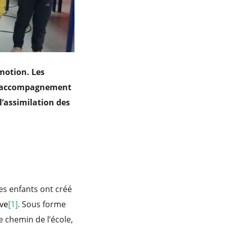
motion. Les
e l’accompagnement
 l’assimilation des
Les enfants ont créé
ive
[1]
.
Sous forme
e chemin de l’école,