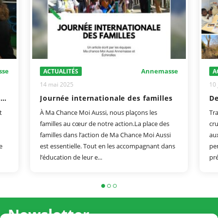
sse
Annemasse
ACTUALITÉS
A
14 mai 2025
10 
L'égalité filles-garçons à Ma Chance Moi Aussi
Journée internationale des familles
t
À Ma Chance Moi Aussi, nous plaçons les
Tra
familles au cœur de notre action.La place des
cru
familles dans l’action de Ma Chance Moi Aussi
au
e
est essentielle. Tout en les accompagnant dans
pe
l’éducation de leur e...
pré
Newsletter